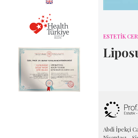
ESTETİK CER
Lipos
Abdi İpekçi Ca
Nişantaşı – Şi