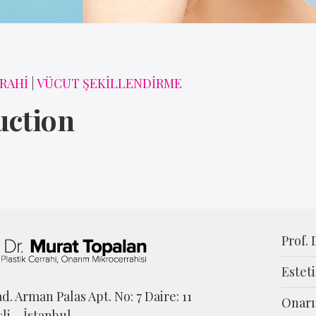
RAHİ
|
VÜCUT ŞEKİLLENDİRME
uction
Prof.
Estet
d. Arman Palas Apt. No: 7 Daire: 11
Onarı
şli – İstanbul