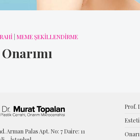
RAHİ
|
MEME ŞEKİLLENDİRME
 Onarımı
Prof.
Estet
d. Arman Palas Apt. No: 7 Daire: 11
Onarı
şli – İstanbul