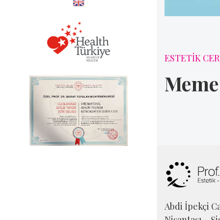
ESTETİK CER
Meme
Abdi İpekçi Ca
Nişantaşı – Şi