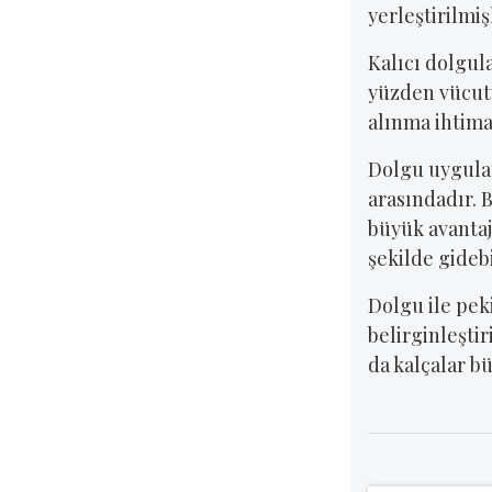
yerleştirilmiş
Kalıcı dolgul
yüzden vücutt
alınma ihtim
Dolgu uygulam
arasındadır. 
büyük avantaj
şekilde gideb
Dolgu ile pek
belirginleştir
da kalçalar b