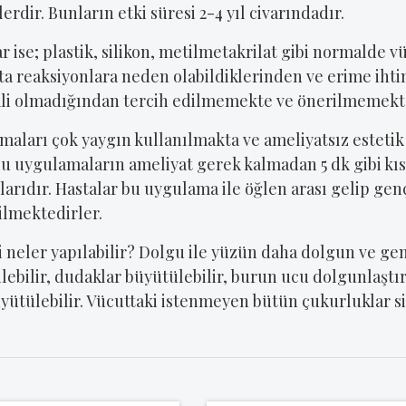
lerdir. Bunların etki süresi 2-4 yıl civarındadır.
ar ise; plastik, silikon, metilmetakrilat gibi normal
a reaksiyonlara neden olabildiklerinden ve erime iht
ali olmadığından tercih edilmemekte ve önerilmemekte
aları çok yaygın kullanılmakta ve ameliyatsız estetik 
Bu uygulamaların ameliyat gerek kalmadan 5 dk gibi kıs
larıdır. Hastalar bu uygulama ile öğlen arası gelip gen
ilmektedirler.
i neler yapılabilir? Dolgu ile yüzün daha dolgun ve g
ilebilir, dudaklar büyütülebilir, burun ucu dolgunlaştırı
üyütülebilir. Vücuttaki istenmeyen bütün çukurluklar sil