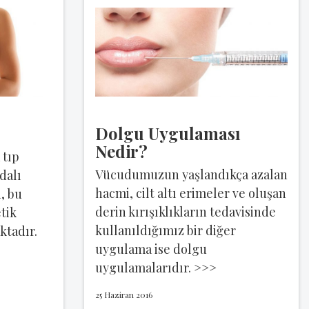
Dolgu Uygulaması
Nedir?
 tıp
Vücudumuzun yaşlandıkça azalan
dalı
hacmi, cilt altı erimeler ve oluşan
, bu
derin kırışıklıkların tedavisinde
tik
kullanıldığımız bir diğer
ktadır.
uygulama ise dolgu
uygulamalarıdır. >>>
25 Haziran 2016