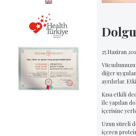
Dolgu
25 Haziran 20
Vücudumuzun y
diğer uygulam
ayrılırlar. Et
Kısa etkili d
ile yapılan d
içerisine yerl
Uzun süreli d
içeren protei