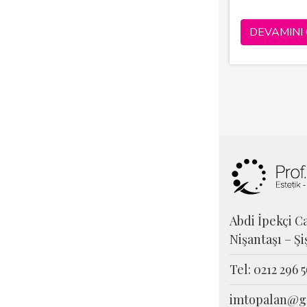
DEVAMINI
Abdi İpekçi Ca
Nişantaşı – Şi
Tel: 0212 296 5
imtopalan@g