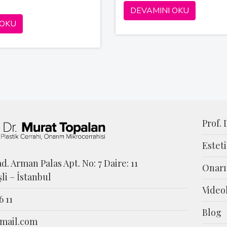
DEVAMINI OKU
 OKU
Prof.
Estet
d. Arman Palas Apt. No: 7 Daire: 11
Onarı
şli – İstanbul
Video
6 11
Blog
mail.com